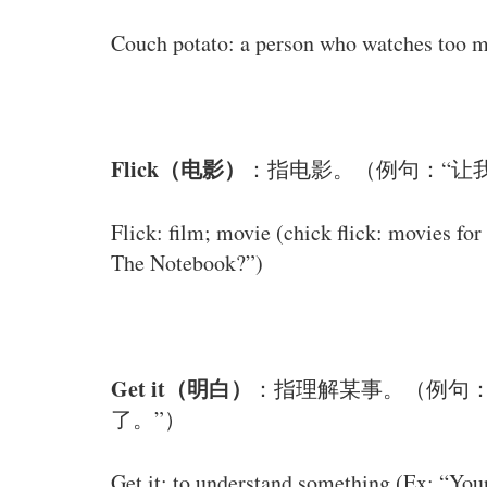
Couch potato: a person who watches too mu
Flick（电影）
：指电影。（例句：“让
Flick: film; movie (chick flick: movies for
The Notebook?”)
Get it（明白）
：指理解某事。（例句：
了。”）
Get it: to understand something (Ex: “Your s