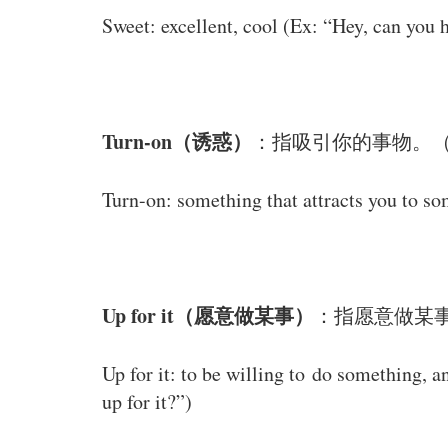
Sweet: excellent, cool (Ex: “Hey, can you
Turn-on（诱惑）
：指吸引你的事物。（
Turn-on: something that attracts you to som
Up for it（愿意做某事）
：指愿意做某
Up for it: to be willing to do something,
up for it?”)