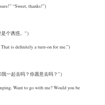
sure!” “Sweet, thanks!”)
是个诱惑。”）
That is definitely a turn-on for me.”)
和我一起去吗？你愿意去吗？”）
 jumping. Want to go with me? Would you be