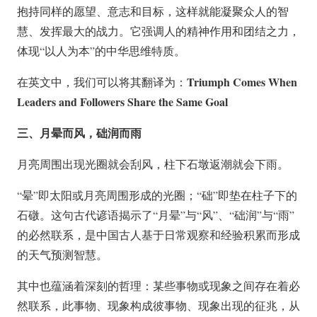
抱持同样的愿望、意志和目标，这样就能凝聚众人的智
慧、发挥最大的战力。它强调人的精神作用和团结之力，
体现“以人为本”的中华思维特质。
Triumph Comes When
在英文中，我们可以将其翻译为：
Leaders and Followers Share the Same Goal
三、月晕而风，础润而雨
月亮周围出现光圈就会刮风，柱下石墩返潮就会下雨。
“晕”即太阳或月亮周围形成的光圈；“础”即垫在柱子下的
石礅。这句古代谚语揭示了“月晕”与“风”、“础润”与“雨”
的必然联系，是中国古人基于日常观察和经验积累而形成
的天气预测智慧。
其中也蕴涵着深刻的哲理：某些事物或现象之间存在着必
然联系，此事物、现象构成彼事物、现象出现的征兆，从