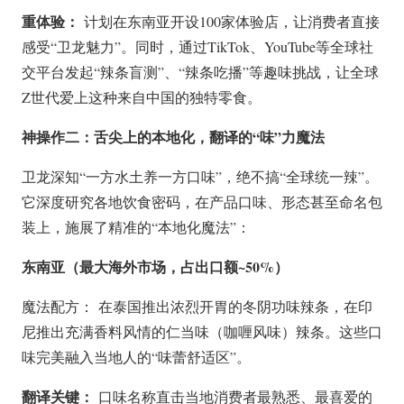
重体验：
计划在东南亚开设100家体验店，让消费者直接
感受“卫龙魅力”。同时，通过TikTok、YouTube等全球社
交平台发起“辣条盲测”、“辣条吃播”等趣味挑战，让全球
Z世代爱上这种来自中国的独特零食。
神操作二：舌尖上的本地化，翻译的“味”力魔法
卫龙深知“一方水土养一方口味”，绝不搞“全球统一辣”。
它深度研究各地饮食密码，在产品口味、形态甚至命名包
装上，施展了精准的“本地化魔法”：
东南亚（最大海外市场，占出口额~50%）
魔法配方：
在泰国推出浓烈开胃的冬阴功味辣条，在印
尼推出充满香料风情的仁当味（咖喱风味）辣条。这些口
味完美融入当地人的“味蕾舒适区”。
翻译关键：
口味名称直击当地消费者最熟悉、最喜爱的