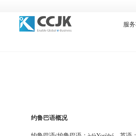
服务
约鲁巴语概况
约鲁巴语(约鲁巴语：èdèYorùbá，英