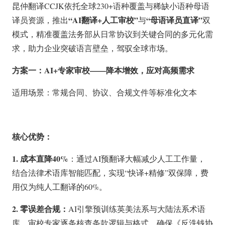
昆仲翻译CCJK依托全球230+语种覆盖与稀缺小语种母语
“AI翻译+人工审校”
“母语译员直译”
译员资源，推出
与
双
模式，精准覆盖法务部从日常协议到关键合同的多元化需
求，助力企业突破语言壁垒，驾驭全球市场。
方案一：AI+专家审校——降本增效，应对高频需求
适用场景：常规合同、协议、合规文件等标准化文本
核心优势：
1. 成本直降40%
：通过AI预翻译大幅减少人工工作量，
结合法律术语库智能匹配，实现“快译+精修”双保障，费
用仅为纯人工翻译的60%。
2. 零误差合规：
AI引擎预训练英美法系与大陆法系术语
库，审校专家逐条核查条款逻辑与格式，确保《反洗钱协