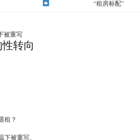
“租房标配”
温下被重写
构性转向
退租？
温下被重写。