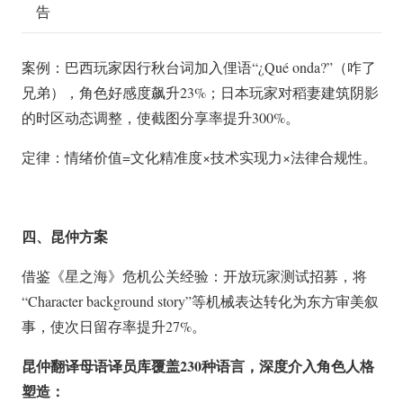
告
案例：
巴西玩家因行秋台词加入俚语“¿Qué onda?”（咋了
兄弟），角色好感度飙升23%；日本玩家对稻妻建筑阴影
的时区动态调整，使截图分享率提升300%。
定律：情绪价值=文化精准度×技术实现力×法律合规性。
四、昆仲方案
借鉴《星之海》危机公关经验：开放玩家测试招募，将
“Character background story”等机械表达转化为东方审美叙
事，使次日留存率提升27%。
昆仲翻译母语译员库覆盖230种语言，深度介入角色人格
塑造：