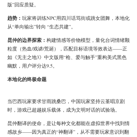
版”回应质疑。
趋势：
玩家将训练NPC用四川话骂街或跳女团舞，本地化
从“单向输出”转向 “生态共建”。
昆仲的边界探索：
构建情感等价物模型，量化台词情绪颗
粒度（热血/戏谑/荒诞），匹配目标语境等效表达——正
如《无主之地3》中文版用“枪、爱与触手”重构美式黑色
幽默，用户评分达9.5。
本地化的终极命题
当巴西玩家要求甘雨跳桑巴，中国玩家坚持云堇唱京剧
时，游戏已超越娱乐载体，成为文明对话的试验场。
昆仲翻译的使命，是让每种文化都能在虚拟世界中找到情
感故乡——
因为真正的“神翻译”，从不需要玩家意识到翻