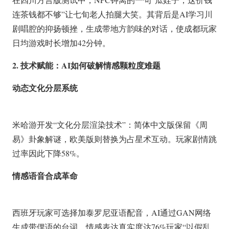
连茶钱都不够”让七旬老人拍腿大笑。其背后是AI学习川
剧唱腔的抑扬顿挫，生成带地方韵味的对话，使成都玩家
日均游戏时长增加42分钟。
2. 技术赋能：AI如何破解情感颗粒度难题
动态文化分层系统
米哈游开发“文化分层渲染技术”：简体中文版保留《周
易》卦象解谜，欧美版则替换为占星术互动。玩家剧情跳
过率因此下降
58%
。
情感语音合成革命
西班牙玩家可选择加泰罗尼亚语配音，AI通过GAN网络
生成带俚语的台词，情感表达真实度达
76%
玩家“以假乱