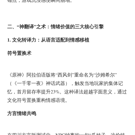
二、“神翻译”之术：情绪价值的三大核心引擎
1. 文化转译力：从语言适配到情感移植
符号置换术
《原神》阿拉伯语版将“西风剑”重命名为“沙姆希尔”
（《一千零一夜》神话武器），触发当地玩家的集体记
忆，首月留存率提升
23%
。这种译法超越字面意义，通过
文化符号置换重构情感语境。
方言情绪共鸣
在四川方言版测试中，NPC钟离的一句“瓜娃子，这价钱