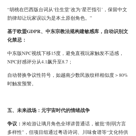
“胡桃在巴西版台词从‘往生堂’改为‘星芒指引’，保留中文
韵律却让玩家误以为是本土原创角色。”
基于欧盟GDPR、中东宗教法规构建敏感库，自动识别文
化禁忌：
中东版NPC视线下移15度，避免直视玩家触发不适感，
NPC好感评分从4.1飙升至8.7；
自动替换争议性符号，如越南少数民族纹样相似度＞80%
时触发预警。
五、未来战场：元宇宙时代的情绪战争
争议：
米哈游让璃月角色全球讲普通话，被批“削弱方言
多样性”，但项目组通过粤语诗词、川味食谱等“文化特供