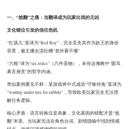
一、“尬翻”之痛：当翻译成为玩家出戏的元凶
文化错位引发的信任危机
“红孩儿”直译为“Red Boy”，完全丢失其作为妖王的身份
背景，被主播女流吐槽“老外看不懂”
“六根”译为“six-relics”（六件圣物），未传达佛教中“眼耳
鼻舌身意”的哲学内涵。
类似案例屡见不鲜：某游戏将中式成语“守株待兔”直译为
“waiting under tree for rabbits”，导致欧美玩家完全无法理
解任务逻辑。
核心矛盾：语言转换仅是表象，文化基因的错配才是“尬
翻”本质。当玩家无法在角色台词、剧情隐喻中找到情感
锚点，
游戏沉浸感便瞬间崩塌。