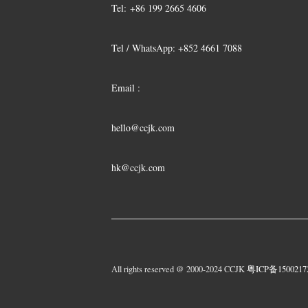
Tel:
+86 199 2665 4606
Tel / WhatsApp: +852 4661 7088
Email :
hello@ccjk.com
hk@ccjk.com
All rights reserved @ 2000-2024 CCJK
粤ICP备150021