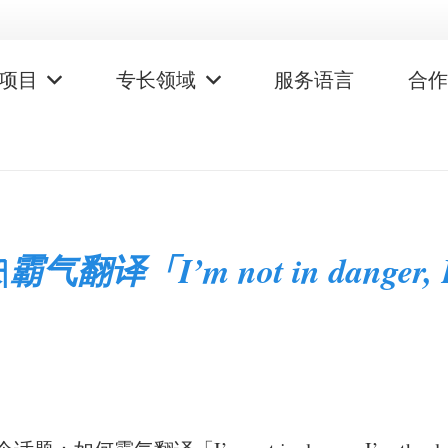
项目
专长领域
服务语言
合
|
霸气翻译「I’m not in danger, I