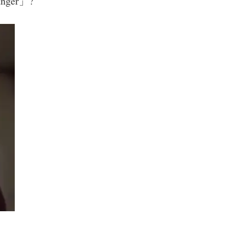
ger」?